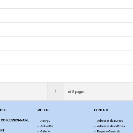
1
of 8 pages
NOUS
MÉDIAS
CONTACT
 CONCESSIONNAIRE
Aperçu
Adresses du Bureau
Actualités
Adresses des Médias
ENT
Gallerie
Requête Générale