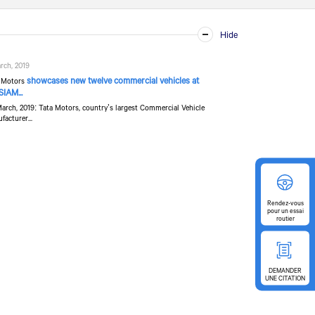
rch, 2019
showcases new twelve commercial vehicles at
 Motors
SIAM...
March, 2019: Tata Motors, country’s largest Commercial Vehicle
facturer...
Rendez-vous
pour
un essai
routier
DEMANDER
UNE CITATION