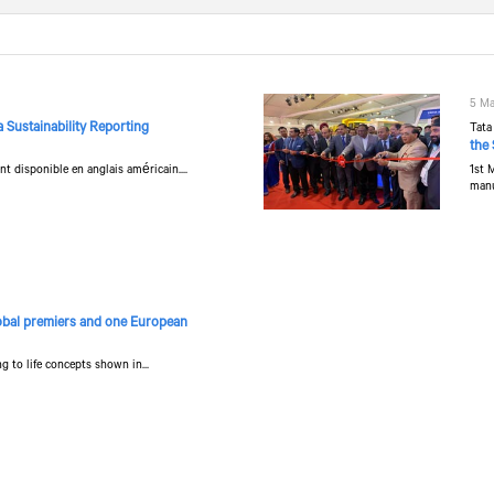
5 Ma
a Sustainability Reporting
Tata
the 
nt disponible en anglais américain....
1st 
manu
obal premiers and one European
g to life concepts shown in...