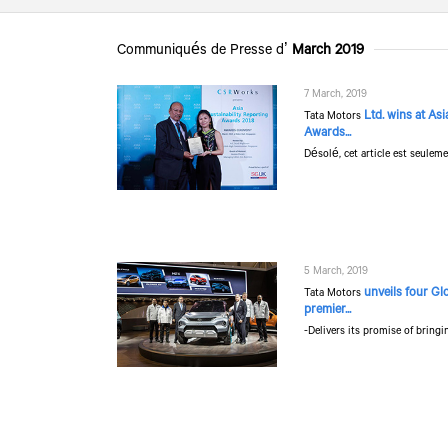
Communiqués de Presse d’
March 2019
7 March, 2019
Ltd. wins at Asi
Tata Motors
Awards...
Désolé, cet article est seuleme
5 March, 2019
unveils four Gl
Tata Motors
premier...
-Delivers its promise of bringin