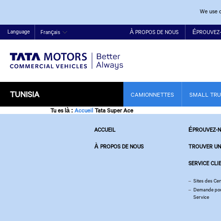
We use c
Language
Français
À PROPOS DE NOUS
ÉPROUVEZ
TUNISIA
CAMIONNETTES
SMALL TR
Tu es là
:
Accueil
Tata Super Ace
ACCUEIL
ÉPROUVEZ-
À PROPOS DE NOUS
TROUVER UN
SERVICE CLI
Sites des Ce
Demande pour
Service