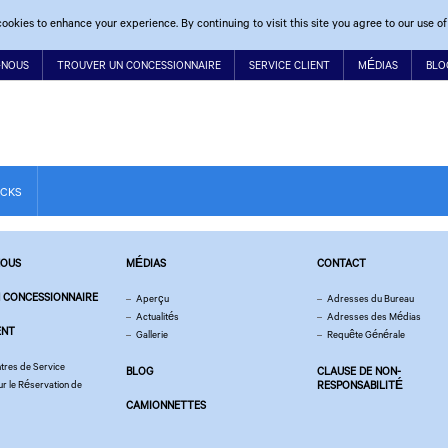
ookies to enhance your experience. By continuing to visit this site you agree to our use of
-NOUS
TROUVER UN CONCESSIONNAIRE
SERVICE CLIENT
MÉDIAS
BLO
UCKS
NOUS
MÉDIAS
CONTACT
 CONCESSIONNAIRE
Aperçu
Adresses du Bureau
Actualités
Adresses des Médias
ENT
Gallerie
Requête Générale
ntres de Service
BLOG
CLAUSE DE NON-
 le Réservation de
RESPONSABILITÉ
CAMIONNETTES