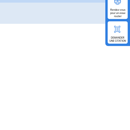
Rendez-vous
pour
un essai
routier
DEMANDER
UNE CITATION