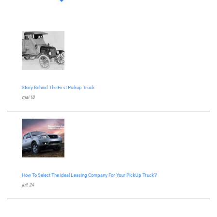
Story Behind The First Pickup Truck
mai 18
How To Select The Ideal Leasing Company For Your PickUp Truck?
juil. 24