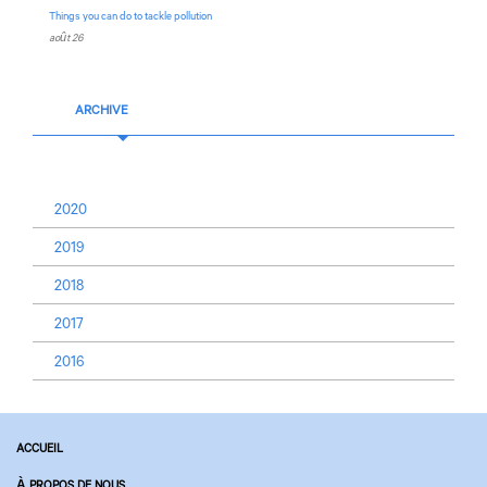
Things you can do to tackle pollution
août 26
ARCHIVE
2020
2019
2018
2017
2016
ACCUEIL
À PROPOS DE NOUS