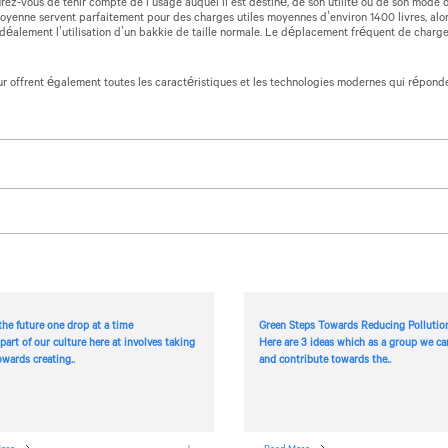
rez-vous de tenir compte de l’usage auquel il est destiné, de son utilité ou de son mode d
oyenne servent parfaitement pour des charges utiles moyennes d’environ 1400 livres, alor
idéalement l’utilisation d’un bakkie de taille normale. Le déplacement fréquent de charge
r offrent également toutes les caractéristiques et les technologies modernes qui répond
the future one drop at a time
Green Steps Towards Reducing Pollutio
 part of our culture here at
involves taking
Here are 3 ideas which as a group we ca
owards creating..
and contribute towards the..