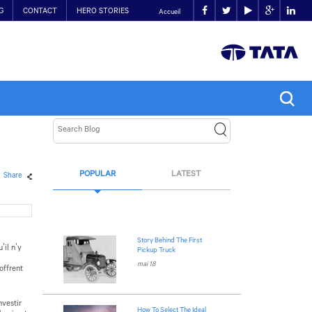
G
CONTACT
HERO STORIES
Accueil
POPULAR
LATEST
Share
Story Behind The First
’il n’y
Pickup Truck
mai 18
offrent
nvestir
How To Select The Ideal