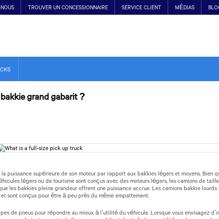
-NOUS
TROUVER UN CONCESSIONNAIRE
SERVICE CLIENT
MÉDIAS
BLO
UCKS
bakkie grand gabarit ?
la puissance supérieure de son moteur par rapport aux bakkies légers et moyens. Bien qu
véhicules légers ou de tourisme sont conçus avec des moteurs légers, les camions de taille
ue les bakkies pleine grandeur offrent une puissance accrue. Les camions bakkie lourds 
r et sont conçus pour être à peu près du même empattement.
types de pneus pour répondre au mieux à l’utilité du véhicule. Lorsque vous envisagez d’i