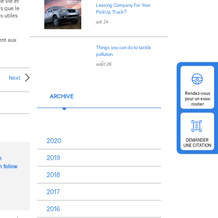
e vie et
Leasing Company For Your
s que le
PickUp Truck?
s utiles
juil. 24
ent aux
Things you can do to tackle
pollution
août 26
Next
Rendez-vous
ARCHIVE
pour
un essai
routier
2020
DEMANDER
UNE CITATION
2019
n
n follow
2018
2017
2016