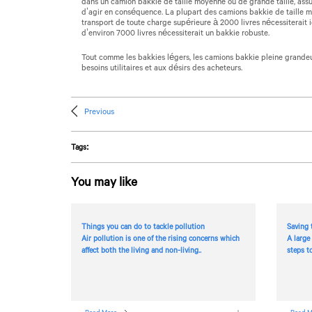
dans un camion bakkie de taille moyenne ou de grande taille, assu
d’agir en conséquence. La plupart des camions bakkie de taille m
transport de toute charge supérieure à 2000 livres nécessiterait 
d’environ 7000 livres nécessiterait un bakkie robuste.
Tout comme les bakkies légers, les camions bakkie pleine grandeu
besoins utilitaires et aux désirs des acheteurs.
Previous
Tags:
You may like
Things you can do to tackle pollution
Saving 
Air pollution is one of the rising concerns which
A large
affect both the living and non-living..
steps t