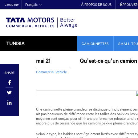
Language
Français
À PROPOS DE NOUS
ÉPROUVEZ
TUNISIA
CAMIONNETTES
SMALL TR
mai 21
Qu’est-ce qu’un camion 
Commercial Vehicle
SHARE
Une camionnette pleine grandeur se distingue principalement par 
ait pas beaucoup de différence entre les tailles des bakkies, les 
moyenne sont conçus pour offrir une performance robuste tandis q
encore plus de puissance que les camions bakkie pleine grandeu
Selon le type, les bakkies sont également livrés avec différents 